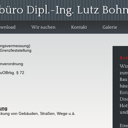
büro Dipl.-Ing. Lutz Bo
lungsvermessung)
Grenzfeststellung
Ref
enverordnung
Wir 
zum
uOBrbg. § 72
Bau
häu
Err
Dis
Hot
sung
und
ckung von Gebäuden, Straßen, Wege u.ä.
Eine