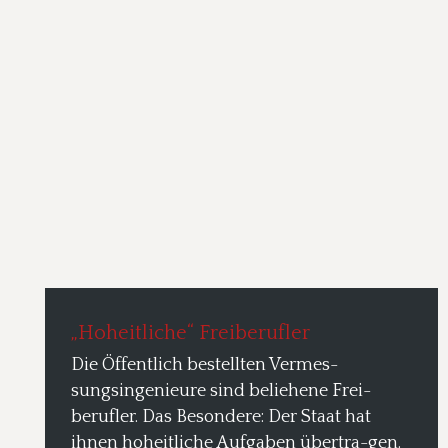
„Hoheitliche“ Freiberufler 
Die Öffentlich bestellten Vermes-
sungsingenieure sind beliehene Frei-
berufler. Das Besondere: Der Staat hat 
ihnen hoheitliche Aufgaben übertra-gen. 