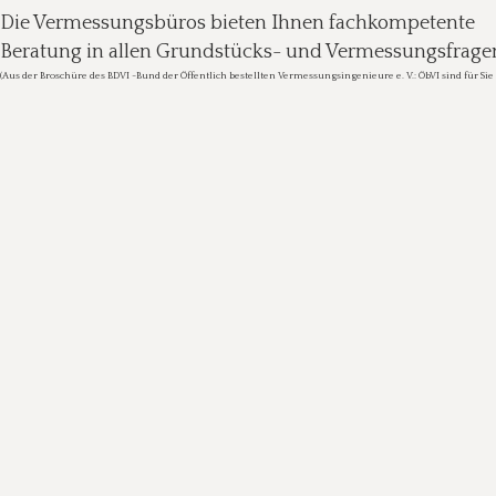
Die Vermessungsbüros bieten Ihnen fachkompetente 
Beratung in allen Grundstücks- und Vermessungsfragen
(Aus der Broschüre des BDVI -Bund der Öffentlich bestellten Vermessungsingenieure e. V.: ÖbVI sind für Sie 